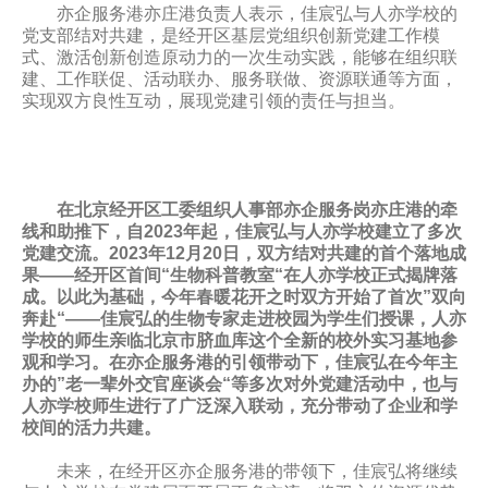
亦企服务港亦庄港负责人表示，佳宸弘与人亦学校的
党支部结对共建，是经开区基层党组织创新党建工作模
式、激活创新创造原动力的一次生动实践，能够在组织联
建、工作联促、活动联办、服务联做、资源联通等方面，
实现双方良性互动，展现党建引领的责任与担当。
在北京经开区工委组织人事部亦企服务岗亦庄港的牵
线和助推下，自2023年起，佳宸弘与人亦学校建立了多次
党建交流。2023年12月20日，双方结对共建的首个落地成
果——经开区首间“生物科普教室“在人亦学校正式揭牌落
成。以此为基础，今年春暖花开之时双方开始了首次”双向
奔赴“——佳宸弘的生物专家走进校园为学生们授课，人亦
学校的师生亲临北京市脐血库这个全新的校外实习基地参
观和学习。在亦企服务港的引领带动下，佳宸弘在今年主
办的”老一辈外交官座谈会“等多次对外党建活动中，也与
人亦学校师生进行了广泛深入联动，充分带动了企业和学
校间的活力共建。
未来，在经开区亦企服务港的带领下，佳宸弘将继续