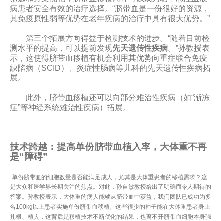
病患者安全有效的治疗选择。“脐带血是一份很好的资源，
其免疫原性弱等优势在老年疾病的治疗中具有很大优势。”
第三个拓展方向得益于检测技术的进步。“随着目前检
测水平的提高，可以提前发现
先天遗传性疾病
。”孙教授表
示，这使得脐带血移植有机会利用其优势向重症联合免疫
缺陷病（SCID）、炎症性肠病等儿科的先天遗传性疾病拓
展。
此外，脐带血移植还可以向部分难治性疾病（如“渐冻
症”等神经系统难治性疾病）拓展。
技术跨越：提高单份脐带血植入率，大体重不再
是“障碍”
单份脐带血的细胞数量是否能满足成人，尤其是大体重患者的移植需求？这
是大众和医学界长期关注的焦点。对此，孙自敏教授给出了明确而令人期待的
答案。孙教授表示，大体重的病人能够从脐带血中获益，我们团队已成功为多
名100kg以上患者实施单份脐带血移植。这些很少的种子能在大体重患者身上
扎根、植入，这背后是移植技术不断优化的结果，也离不开脐带血细胞本身强