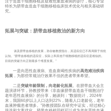
注于造血干细胞移植及疑难危重血液病的诊疗，核心专业
特长为脐带血造血干细胞移植临床技术优化与相关基础研
究。
拓展与突破：脐带血移植救治的新方向
谈及脐带血移植的发展，孙自敏教授指出，其适应症已不再局限于传统
认知。“脐带血移植的适应症，实际上和其他干细胞移植的适应症是相似的。
目前的突破方向正朝着多个维度发展。”
一是向恶性血液病、造血衰竭性疾病的
高危难治疾病
拓展
，为那些常规治疗效果不佳的患者带来希望。
二是
突破年龄限制，向老龄化拓展
。在脐带血大会主
题演讲环节，孙教授带来《非血缘脐带血造血干细胞治疗
老年恶性血液病》的分享，她谈到：“数据统计，2024年
末，我国60岁以上人口达到22%，随着人口老龄化，老年
血液肿瘤患者增多。”孙教授团队在研究中证实，经过精心
筛选和方案优化，脐带血移植同样可以成为老年恶性血液