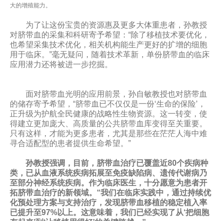
大的增殖能力。
为了让这份宝贵的资源惠及更多大体重患者，孙教授
对脐带血的采集和科研寄予希望：“除了移植技术要优化，
也希望采集技术优化，相关机构能生产更好的扩增的细胞
用于临床。”毫无疑问，随着技术革新，单份脐带血的临床
应用潜力还将被进一步挖掘。
面对脐带血光明的应用前景，孙自敏教授也对脐带血
的储存寄予希望，“脐带血已不仅仅是一份‘生命的保险’，
正升级为护航全民健康的战略性生物资源。这一转变，使
得建立更加庞大、高质量的公共脐带血库变得至关重要。
只有这样，才能为更多患者，尤其是那些在茫茫人海中难
寻合适配型的患者提供生命希望。”
孙教授强调，目前，脐带血治疗已覆盖近80个疾病种
类，已从血液系统疾病拓展至免疫缺陷病、遗传代谢病乃
至部分神经系统疾病。作为临床医生，十分愿意为患者开
拓脐带血治疗的新领域。“我们在临床实践中，通过持续优
化预处理方案与支持治疗，发现脐带血移植的稳定植入率
已提升至97%以上。这意味着，我们已经实现了从‘把细胞